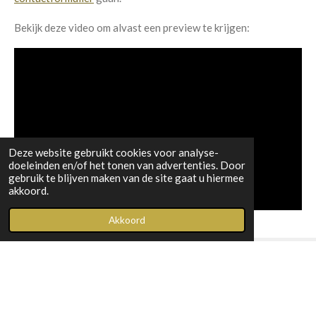
Bekijk deze video om alvast een preview te krijgen:
Deze website gebruikt cookies voor analyse-
doeleinden en/of het tonen van advertenties. Door
gebruik te blijven maken van de site gaat u hiermee
akkoord.
Akkoord
F
I
Y
a
n
o
© 2022 - 2026 Kim Tielemans
c
s
u